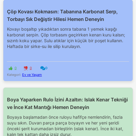
Çöp Kovası Kokmasın: Tabanına Karbonat Serp,
Torbayı Sık Değiştir Hilesi Hemen Deneyin
Kovayı boşaltıp yıkadıktan sonra tabana 1 yemek kaşığı
karbonat serpin. Çöp torbasını geçirirken kenarı kuru kalsın;
sızıntı koku yapar. Sulu atıklar için küçük bir poşet kullanın.
Haftada bir sirke-su ile silip kurulayın.
0
0
0
Kategori:
Ev ve Yaşam
Boya Yaparken Rulo İzini Azaltın: Islak Kenar Tekniği
ve İnce Kat Mantığı Hemen Deneyin
Boyaya başlamadan önce ruloyu hafifçe nemlendirin, fazla
suyu sıkın. Duvarı parça parça boyayın ve her yeni şeridi
önceki şerit kurumadan birleştirin (ıslak kenar). İnce iki kat,
kalın tek kattan daha izsiz durur.