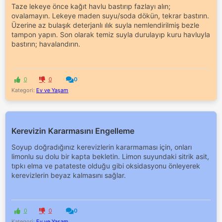
Taze lekeye önce kağıt havlu bastırıp fazlayı alın;
ovalamayın. Lekeye maden suyu/soda dökün, tekrar bastırın.
Üzerine az bulaşık deterjanlı ılık suyla nemlendirilmiş bezle
tampon yapın. Son olarak temiz suyla durulayıp kuru havluyla
bastırın; havalandırın.
0
0
0
Kategori:
Ev ve Yaşam
Kerevizin Kararmasını Engelleme
Soyup doğradığınız kerevizlerin kararmaması için, onları
limonlu su dolu bir kapta bekletin. Limon suyundaki sitrik asit,
tıpkı elma ve patateste olduğu gibi oksidasyonu önleyerek
kerevizlerin beyaz kalmasını sağlar.
0
0
0
Kategori:
Ev ve Yaşam