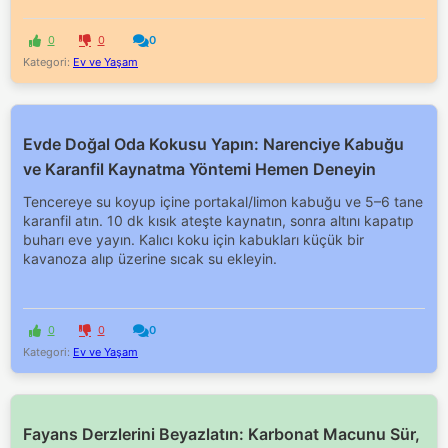
0
0
0
Kategori:
Ev ve Yaşam
Evde Doğal Oda Kokusu Yapın: Narenciye Kabuğu
ve Karanfil Kaynatma Yöntemi Hemen Deneyin
Tencereye su koyup içine portakal/limon kabuğu ve 5–6 tane
karanfil atın. 10 dk kısık ateşte kaynatın, sonra altını kapatıp
buharı eve yayın. Kalıcı koku için kabukları küçük bir
kavanoza alıp üzerine sıcak su ekleyin.
0
0
0
Kategori:
Ev ve Yaşam
Fayans Derzlerini Beyazlatın: Karbonat Macunu Sür,