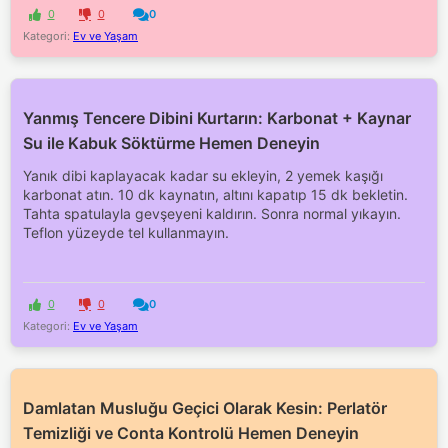
0
0
0
Kategori:
Ev ve Yaşam
Yanmış Tencere Dibini Kurtarın: Karbonat + Kaynar
Su ile Kabuk Söktürme Hemen Deneyin
Yanık dibi kaplayacak kadar su ekleyin, 2 yemek kaşığı
karbonat atın. 10 dk kaynatın, altını kapatıp 15 dk bekletin.
Tahta spatulayla gevşeyeni kaldırın. Sonra normal yıkayın.
Teflon yüzeyde tel kullanmayın.
0
0
0
Kategori:
Ev ve Yaşam
Damlatan Musluğu Geçici Olarak Kesin: Perlatör
Temizliği ve Conta Kontrolü Hemen Deneyin