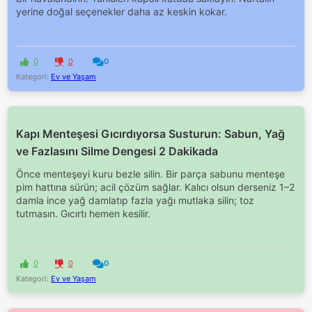
yerine doğal seçenekler daha az keskin kokar.
0
0
0
Kategori:
Ev ve Yaşam
Kapı Menteşesi Gıcırdıyorsa Susturun: Sabun, Yağ
ve Fazlasını Silme Dengesi 2 Dakikada
Önce menteşeyi kuru bezle silin. Bir parça sabunu menteşe
pim hattına sürün; acil çözüm sağlar. Kalıcı olsun derseniz 1–2
damla ince yağ damlatıp fazla yağı mutlaka silin; toz
tutmasın. Gıcırtı hemen kesilir.
0
0
0
Kategori:
Ev ve Yaşam