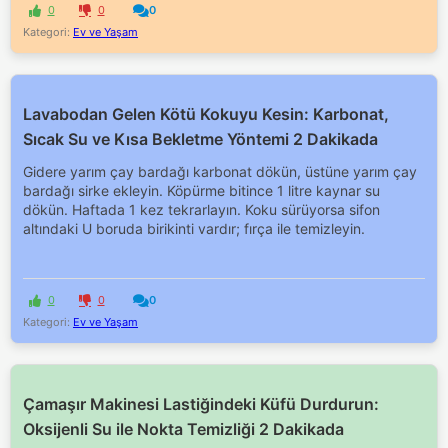
0
0
0
Kategori:
Ev ve Yaşam
Lavabodan Gelen Kötü Kokuyu Kesin: Karbonat,
Sıcak Su ve Kısa Bekletme Yöntemi 2 Dakikada
Gidere yarım çay bardağı karbonat dökün, üstüne yarım çay
bardağı sirke ekleyin. Köpürme bitince 1 litre kaynar su
dökün. Haftada 1 kez tekrarlayın. Koku sürüyorsa sifon
altındaki U boruda birikinti vardır; fırça ile temizleyin.
0
0
0
Kategori:
Ev ve Yaşam
Çamaşır Makinesi Lastiğindeki Küfü Durdurun:
Oksijenli Su ile Nokta Temizliği 2 Dakikada