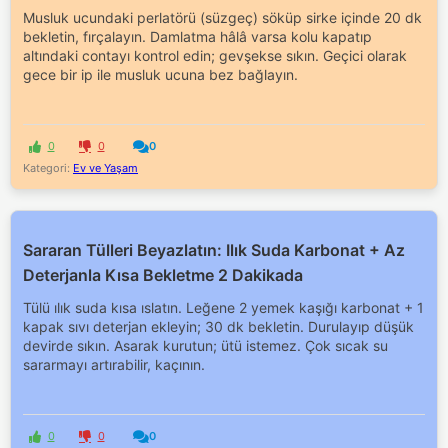
Musluk ucundaki perlatörü (süzgeç) söküp sirke içinde 20 dk
bekletin, fırçalayın. Damlatma hâlâ varsa kolu kapatıp
altındaki contayı kontrol edin; gevşekse sıkın. Geçici olarak
gece bir ip ile musluk ucuna bez bağlayın.
0
0
0
Kategori:
Ev ve Yaşam
Sararan Tülleri Beyazlatın: Ilık Suda Karbonat + Az
Deterjanla Kısa Bekletme 2 Dakikada
Tülü ılık suda kısa ıslatın. Leğene 2 yemek kaşığı karbonat + 1
kapak sıvı deterjan ekleyin; 30 dk bekletin. Durulayıp düşük
devirde sıkın. Asarak kurutun; ütü istemez. Çok sıcak su
sararmayı artırabilir, kaçının.
0
0
0