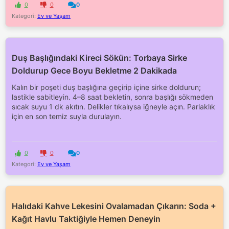
0
0
0
Kategori:
Ev ve Yaşam
Duş Başlığındaki Kireci Sökün: Torbaya Sirke
Doldurup Gece Boyu Bekletme 2 Dakikada
Kalın bir poşeti duş başlığına geçirip içine sirke doldurun;
lastikle sabitleyin. 4–8 saat bekletin, sonra başlığı sökmeden
sıcak suyu 1 dk akıtın. Delikler tıkalıysa iğneyle açın. Parlaklık
için en son temiz suyla durulayın.
0
0
0
Kategori:
Ev ve Yaşam
Halıdaki Kahve Lekesini Ovalamadan Çıkarın: Soda +
Kağıt Havlu Taktiğiyle Hemen Deneyin