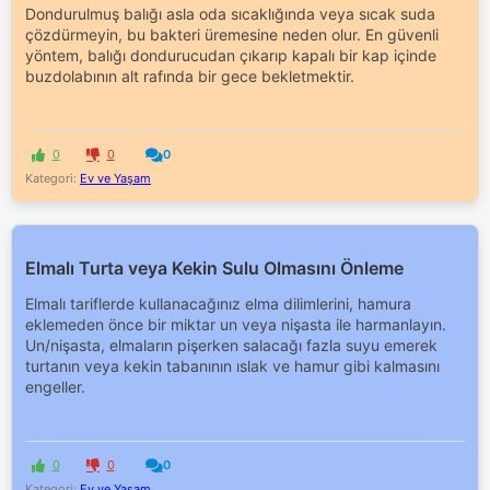
Dondurulmuş balığı asla oda sıcaklığında veya sıcak suda
çözdürmeyin, bu bakteri üremesine neden olur. En güvenli
yöntem, balığı dondurucudan çıkarıp kapalı bir kap içinde
buzdolabının alt rafında bir gece bekletmektir.
0
0
0
Kategori:
Ev ve Yaşam
Elmalı Turta veya Kekin Sulu Olmasını Önleme
Elmalı tariflerde kullanacağınız elma dilimlerini, hamura
eklemeden önce bir miktar un veya nişasta ile harmanlayın.
Un/nişasta, elmaların pişerken salacağı fazla suyu emerek
turtanın veya kekin tabanının ıslak ve hamur gibi kalmasını
engeller.
0
0
0
Kategori:
Ev ve Yaşam