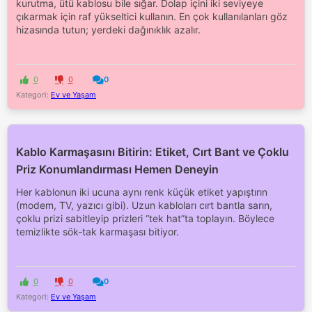
kurutma, ütü kablosu bile sığar. Dolap içini iki seviyeye
çıkarmak için raf yükseltici kullanın. En çok kullanılanları göz
hizasında tutun; yerdeki dağınıklık azalır.
0
0
0
Kategori:
Ev ve Yaşam
Kablo Karmaşasını Bitirin: Etiket, Cırt Bant ve Çoklu
Priz Konumlandırması Hemen Deneyin
Her kablonun iki ucuna aynı renk küçük etiket yapıştırın
(modem, TV, yazıcı gibi). Uzun kabloları cırt bantla sarın,
çoklu prizi sabitleyip prizleri “tek hat”ta toplayın. Böylece
temizlikte sök-tak karmaşası bitiyor.
0
0
0
Kategori:
Ev ve Yaşam