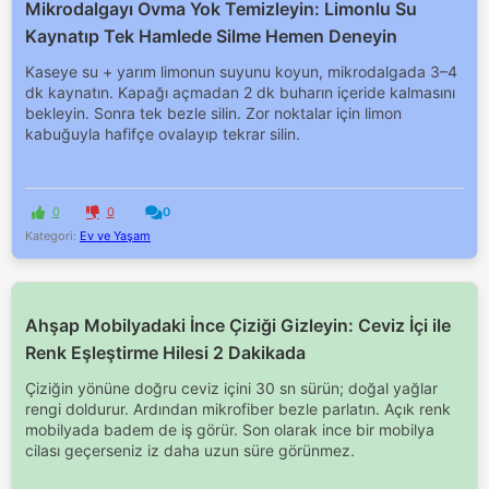
Mikrodalgayı Ovma Yok Temizleyin: Limonlu Su
Kaynatıp Tek Hamlede Silme Hemen Deneyin
Kaseye su + yarım limonun suyunu koyun, mikrodalgada 3–4
dk kaynatın. Kapağı açmadan 2 dk buharın içeride kalmasını
bekleyin. Sonra tek bezle silin. Zor noktalar için limon
kabuğuyla hafifçe ovalayıp tekrar silin.
0
0
0
Kategori:
Ev ve Yaşam
Ahşap Mobilyadaki İnce Çiziği Gizleyin: Ceviz İçi ile
Renk Eşleştirme Hilesi 2 Dakikada
Çiziğin yönüne doğru ceviz içini 30 sn sürün; doğal yağlar
rengi doldurur. Ardından mikrofiber bezle parlatın. Açık renk
mobilyada badem de iş görür. Son olarak ince bir mobilya
cilası geçerseniz iz daha uzun süre görünmez.