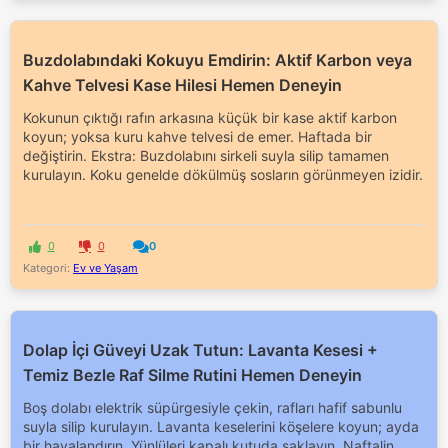
Buzdolabındaki Kokuyu Emdirin: Aktif Karbon veya
Kahve Telvesi Kase Hilesi Hemen Deneyin
Kokunun çıktığı rafın arkasına küçük bir kase aktif karbon
koyun; yoksa kuru kahve telvesi de emer. Haftada bir
değiştirin. Ekstra: Buzdolabını sirkeli suyla silip tamamen
kurulayın. Koku genelde dökülmüş sosların görünmeyen izidir.
0
0
0
Kategori:
Ev ve Yaşam
Dolap İçi Güveyi Uzak Tutun: Lavanta Kesesi +
Temiz Bezle Raf Silme Rutini Hemen Deneyin
Boş dolabı elektrik süpürgesiyle çekin, rafları hafif sabunlu
suyla silip kurulayın. Lavanta keselerini köşelere koyun; ayda
bir havalandırın. Yünlüleri kapalı kutuda saklayın. Naftalin