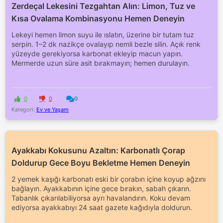
Zerdeçal Lekesini Tezgahtan Alın: Limon, Tuz ve
Kısa Ovalama Kombinasyonu Hemen Deneyin
Lekeyi hemen limon suyu ile ıslatın, üzerine bir tutam tuz
serpin. 1–2 dk nazikçe ovalayıp nemli bezle silin. Açık renk
yüzeyde gerekiyorsa karbonat ekleyip macun yapın.
Mermerde uzun süre asit bırakmayın; hemen durulayın.
0
0
0
Kategori:
Ev ve Yaşam
Ayakkabı Kokusunu Azaltın: Karbonatlı Çorap
Doldurup Gece Boyu Bekletme Hemen Deneyin
2 yemek kaşığı karbonatı eski bir çorabın içine koyup ağzını
bağlayın. Ayakkabının içine gece bırakın, sabah çıkarın.
Tabanlık çıkarılabiliyorsa ayrı havalandırın. Koku devam
ediyorsa ayakkabıyı 24 saat gazete kağıdıyla doldurun.