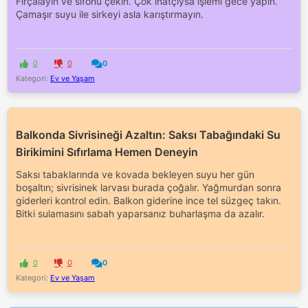
Fırçalayın ve sifonu çekin. Çok inatçıysa işlemi gece yapın.
Çamaşır suyu ile sirkeyi asla karıştırmayın.
0
0
0
Kategori:
Ev ve Yaşam
Balkonda Sivrisineği Azaltın: Saksı Tabağındaki Su
Birikimini Sıfırlama Hemen Deneyin
Saksı tabaklarında ve kovada bekleyen suyu her gün
boşaltın; sivrisinek larvası burada çoğalır. Yağmurdan sonra
giderleri kontrol edin. Balkon giderine ince tel süzgeç takın.
Bitki sulamasını sabah yaparsanız buharlaşma da azalır.
0
0
0
Kategori:
Ev ve Yaşam