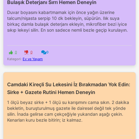
Bulaşık Deterjanı Sırrı Hemen Deneyin
Duvar boyasını kabartmamak için önce yağın üzerine
talcum/nişasta serpip 10 dk bekleyin, süpürün. Ilık suya
birkaç damla bulaşık deterjanı ekleyin, mikrofiber bezi iyice
sıkıp lekeyi silin. En son sadece nemli bezle geçip kurulayın.
0
0
0
Kategori:
Ev ve Yaşam
Camdaki Kireçli Su Lekesini İz Bırakmadan Yok Edin:
Sirke + Gazete Rutini Hemen Deneyin
1 ölçü beyaz sirke + 1 ölçü su karışımını cama sıkın. 2 dakika
bekletin, buruşturulmuş gazete ile dairesel değil tek yönde
silin. İnada gelirse cam çekçeğiyle yukarıdan aşağı çekin.
Kenarları kuru bezle bitirin; iz kalmaz.