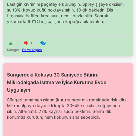
Lastiğin kıvrımını peçeteyle kurulayın. Sprey şişeye oksijenli
su (3%) koyup küflü noktaya sıkın, 10 dk bekletin. Diş
fırçasıyla hafifçe fırçalayın, nemli bezle silin. Sonraki
yıkamada 60°C boş çalıştırıp kapağı açık bırakın.
0
0
0
Kategori:
Ev ve Yaşam
Süngerdeki Kokuyu 30 Saniyede Bitirin:
Mikrodalgada Isıtma ve İyice Kurutma Evde
Uygulayın
Süngeri tamamen ıslatın (kuru sünger mikrodalgada risklidir).
Mikrodalgaya dayanıklı kapta 30–45 sn ısıtın, soğuyunca
sıkın. Alternatif: 2 dk kaynar suda bekletin. Sonra dik
konumda kurutun; nem kokunun ana sebebidir.