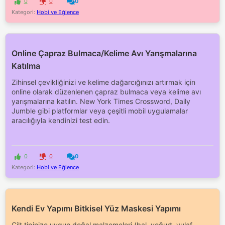
0
0
0
Kategori:
Hobi ve Eğlence
Online Çapraz Bulmaca/Kelime Avı Yarışmalarına
Katılma
Zihinsel çevikliğinizi ve kelime dağarcığınızı artırmak için
online olarak düzenlenen çapraz bulmaca veya kelime avı
yarışmalarına katılın. New York Times Crossword, Daily
Jumble gibi platformlar veya çeşitli mobil uygulamalar
aracılığıyla kendinizi test edin.
0
0
0
Kategori:
Hobi ve Eğlence
Kendi Ev Yapımı Bitkisel Yüz Maskesi Yapımı
Cilt tipinize uygun doğal malzemeleri (bal, yoğurt, yulaf