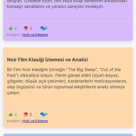
okuyun. Özellikle oyun, film veya kitap serilerinin arkasındaki
konsept sanatlarını ve yaratıcı süreçleri inceleyin.
0
0
0
Kategori:
Hobi ve Eğlence
Noir Film Klasiği İzlemesi ve Analizi
Bir Film Noir klasiğini (örneğin “The Big Sleep”, “Out of the
Past”) dikkatlice izleyin. Filmin görsel stilini (siyah-beyaz,
gölgeler, düşük açılı çekimler), karakterlerin motivasyonlarını,
olay örgüsünü ve türün toplumsal eleştirilerini analiz etmeye
çalışın.
0
0
0
Kategori:
Hobi ve Eğlence