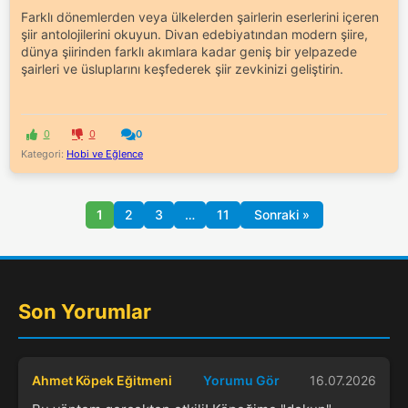
Farklı dönemlerden veya ülkelerden şairlerin eserlerini içeren
şiir antolojilerini okuyun. Divan edebiyatından modern şiire,
dünya şiirinden farklı akımlara kadar geniş bir yelpazede
şairleri ve üsluplarını keşfederek şiir zevkinizi geliştirin.
0
0
0
Kategori:
Hobi ve Eğlence
1
2
3
…
11
Sonraki »
Son Yorumlar
Ahmet Köpek Eğitmeni
Yorumu Gör
16.07.2026