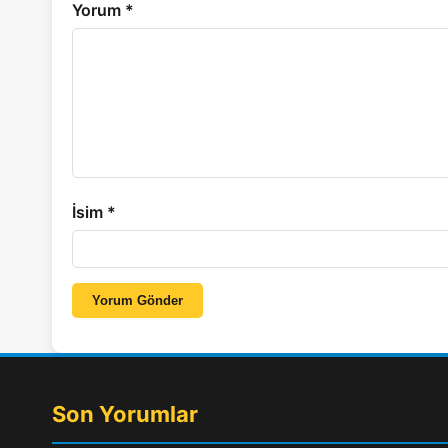
Yorum
*
İsim
*
Yorum Gönder
Son Yorumlar