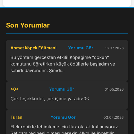
Son Yorumlar
Ahmet Köpek Eğitmeni
Yorumu Gör
16.07.2026
Bu yöntem gerçekten etkili! Köpeğime "dokun"
komutunu öğretirken küçük ödüllerle başladım ve
sabırlı davrandım. Şimdi...
>0<
Yorumu Gör
01.05.2026
Çok teşekkürler, çok işime yaradı>0<
Turan
Yorumu Gör
03.04.2026
Elektronikte lehimleme için flux olarak kullanıyoruz.
Saf çam reçinesi olması gerekir. Alkol ile inceltilir