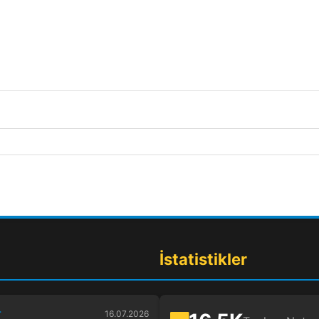
İstatistikler
r
16.07.2026