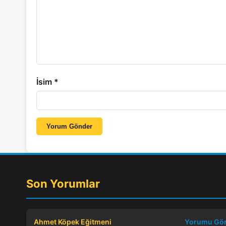
İsim
*
Yorum Gönder
Son Yorumlar
Ahmet Köpek Eğitmeni
Yorumu Gö