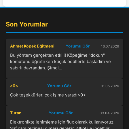
Son Yorumlar
Ahmet Köpek Eğitmeni
Yorumu Gör
16.07.2026
Bu yöntem gerçekten etkili! Köpeğime "dokun"
komutunu öğretirken küçük ödüllerle başladım ve
sabırlı davrandım. Şimdi...
>0<
Yorumu Gör
01.05.2026
Çok teşekkürler, çok işime yaradı>0<
Turan
Yorumu Gör
03.04.2026
Elektronikte lehimleme için flux olarak kullanıyoruz.
Saf çam reçinesi olması gerekir. Alkol ile inceltilir