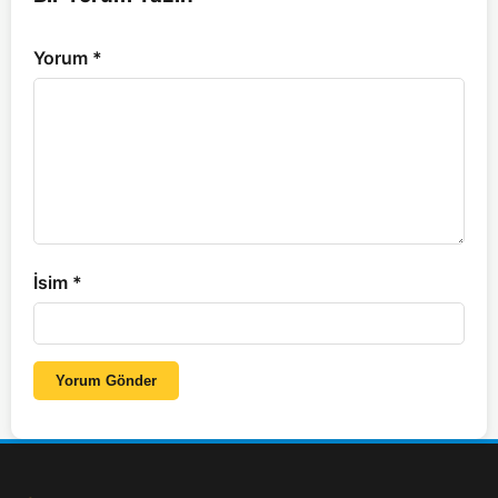
Yorum
*
İsim
*
Yorum Gönder