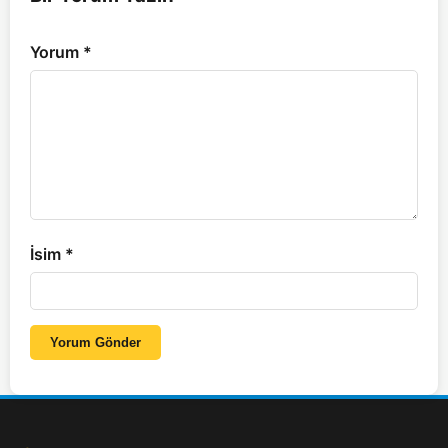
Yorum
*
İsim
*
Yorum Gönder