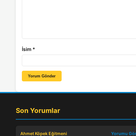
İsim
*
Yorum Gönder
Son Yorumlar
Ahmet Köpek Eğitmeni
Yorumu Gö