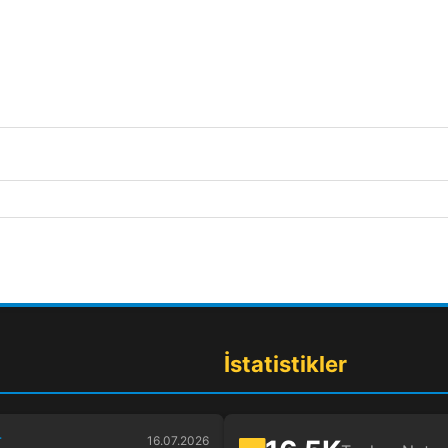
İstatistikler
r
16.07.2026