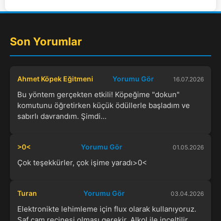
Son Yorumlar
Ahmet Köpek Eğitmeni
Yorumu Gör
16.07.2026
Bu yöntem gerçekten etkili! Köpeğime "dokun"
komutunu öğretirken küçük ödüllerle başladım ve
sabırlı davrandım. Şimdi...
>0<
Yorumu Gör
01.05.2026
Çok teşekkürler, çok işime yaradı>0<
Turan
Yorumu Gör
03.04.2026
Elektronikte lehimleme için flux olarak kullanıyoruz.
Saf çam reçinesi olması gerekir. Alkol ile inceltilir