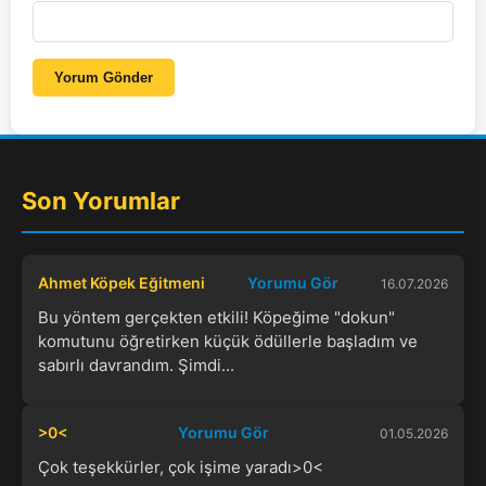
Yorum Gönder
Son Yorumlar
Ahmet Köpek Eğitmeni
Yorumu Gör
16.07.2026
Bu yöntem gerçekten etkili! Köpeğime "dokun"
komutunu öğretirken küçük ödüllerle başladım ve
sabırlı davrandım. Şimdi...
>0<
Yorumu Gör
01.05.2026
Çok teşekkürler, çok işime yaradı>0<