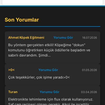
Son Yorumlar
Ahmet Köpek Eğitmeni
Yorumu Gör
16.07.2026
Bu yöntem gerçekten etkili! Köpeğime "dokun"
komutunu öğretirken küçük ödüllerle başladım ve
sabırlı davrandım. Şimdi...
>0<
Yorumu Gör
01.05.2026
Çok teşekkürler, çok işime yaradı>0<
Turan
Yorumu Gör
03.04.2026
Elektronikte lehimleme için flux olarak kullanıyoruz.
Saf çam reçinesi olması gerekir. Alkol ile inceltilir