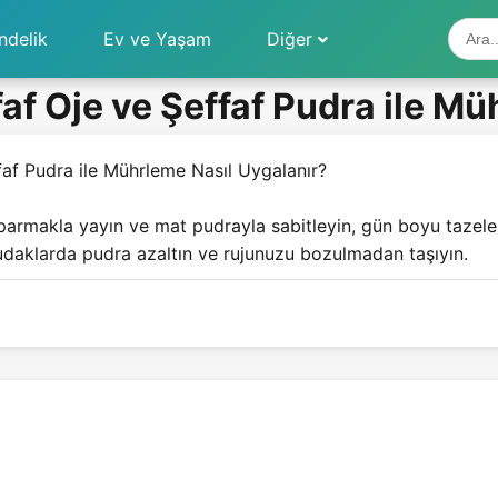
ndelik
Ev ve Yaşam
Diğer
ffaf Oje ve Şeffaf Pudra ile M
ffaf Pudra ile Mührleme Nasıl Uygalanır?
, parmakla yayın ve mat pudrayla sabitleyin, gün boyu tazele
s dudaklarda pudra azaltın ve rujunuzu bozulmadan taşıyın.