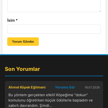
İsim
*
Yorum Gönder
Son Yorumlar
Ahmet Köpek Eğitmeni
Yorumu Gör
16.07.2026
Bu yöntem gerçekten etkili! Köpeğime "dokun"
komutunu öğretirken küçük ödüllerle başladım ve
sabırlı davrandım. Şimdi...