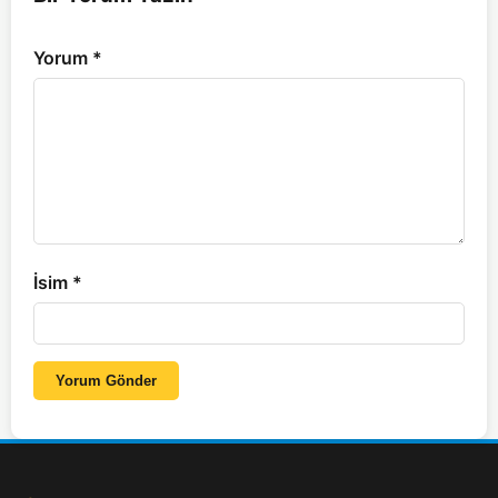
Yorum
*
İsim
*
Yorum Gönder