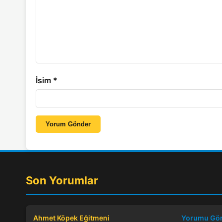
İsim
*
Yorum Gönder
Son Yorumlar
Ahmet Köpek Eğitmeni
Yorumu Gö