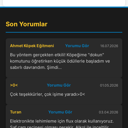
Son Yorumlar
Ahmet Köpek Eğitmeni
Yorumu Gör
16.07.2026
Bu yöntem gerçekten etkili! Köpeğime "dokun"
komutunu öğretirken küçük ödüllerle başladım ve
sabırlı davrandım. Şimdi...
>0<
Yorumu Gör
01.05.2026
Çok teşekkürler, çok işime yaradı>0<
Turan
Yorumu Gör
03.04.2026
Elektronikte lehimleme için flux olarak kullanıyoruz.
Saf çam reçinesi olması gerekir. Alkol ile inceltilir