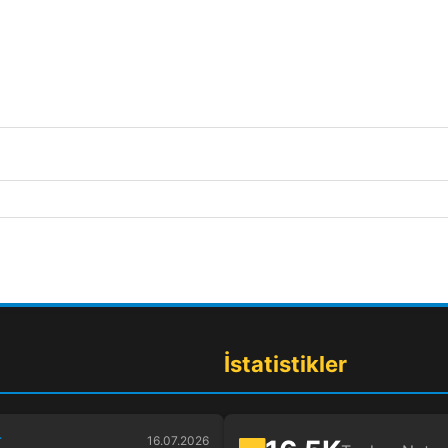
İstatistikler
r
16.07.2026