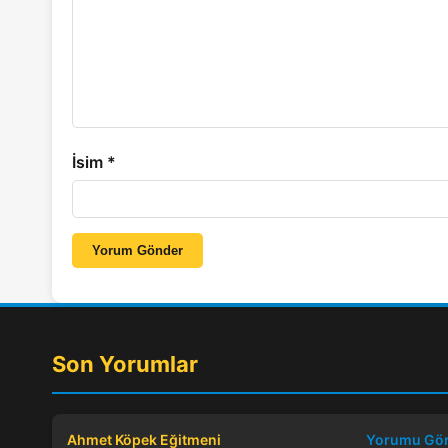
İsim
*
Yorum Gönder
Son Yorumlar
Ahmet Köpek Eğitmeni
Yorumu Gö