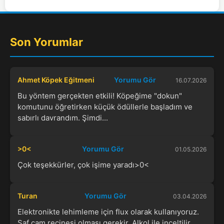
Son Yorumlar
Ahmet Köpek Eğitmeni
Yorumu Gör
16.07.2026
Bu yöntem gerçekten etkili! Köpeğime "dokun"
komutunu öğretirken küçük ödüllerle başladım ve
sabırlı davrandım. Şimdi...
>0<
Yorumu Gör
01.05.2026
Çok teşekkürler, çok işime yaradı>0<
Turan
Yorumu Gör
03.04.2026
Elektronikte lehimleme için flux olarak kullanıyoruz.
Saf çam reçinesi olması gerekir. Alkol ile inceltilir