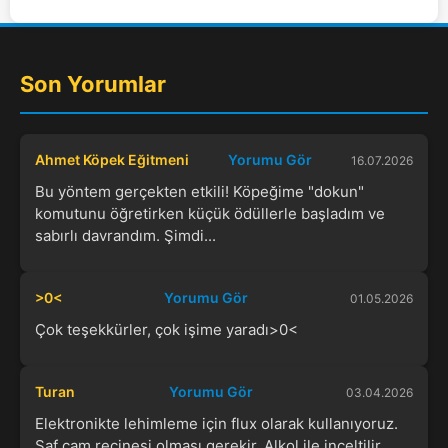
Son Yorumlar
Ahmet Köpek Eğitmeni
Yorumu Gör
16.07.2026
Bu yöntem gerçekten etkili! Köpeğime "dokun"
komutunu öğretirken küçük ödüllerle başladım ve
sabırlı davrandım. Şimdi...
>0<
Yorumu Gör
01.05.2026
Çok teşekkürler, çok işime yaradı>0<
Turan
Yorumu Gör
03.04.2026
Elektronikte lehimleme için flux olarak kullanıyoruz.
Saf çam reçinesi olması gerekir. Alkol ile inceltilir