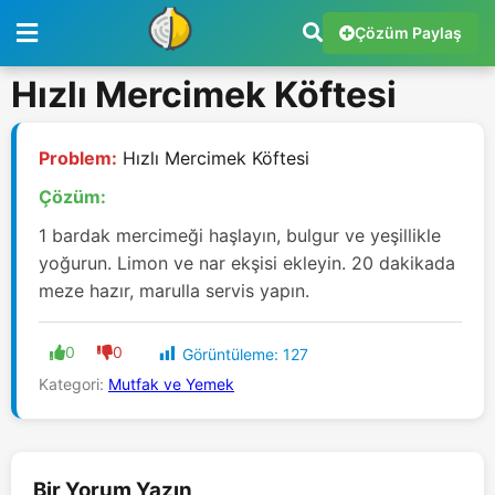
Çözüm Paylaş
Hızlı Mercimek Köftesi
Problem:
Hızlı Mercimek Köftesi
Çözüm:
1 bardak mercimeği haşlayın, bulgur ve yeşillikle
yoğurun. Limon ve nar ekşisi ekleyin. 20 dakikada
meze hazır, marulla servis yapın.
0
0
Görüntüleme:
127
Kategori:
Mutfak ve Yemek
Bir Yorum Yazın