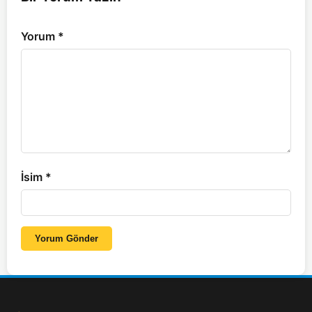
Yorum
*
İsim
*
Yorum Gönder