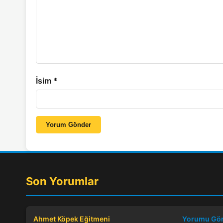
İsim
*
Yorum Gönder
Son Yorumlar
Ahmet Köpek Eğitmeni
Yorumu Gö