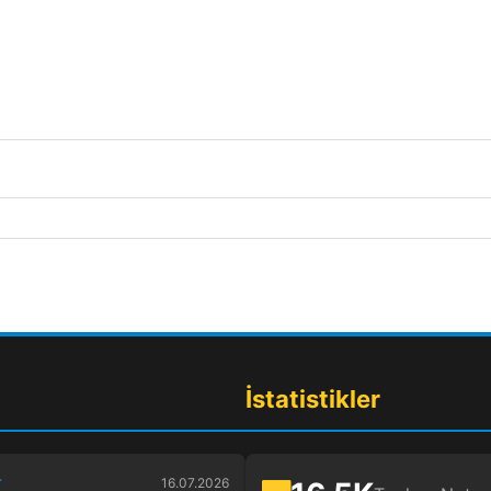
İstatistikler
r
16.07.2026