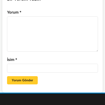
Yorum
*
İsim
*
Yorum Gönder