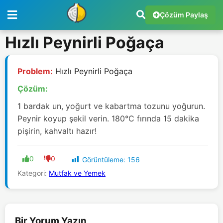
Çözüm Paylaş
Hızlı Peynirli Poğaça
Problem:
Hızlı Peynirli Poğaça
Çözüm:
1 bardak un, yoğurt ve kabartma tozunu yoğurun.
Peynir koyup şekil verin. 180°C fırında 15 dakika
pişirin, kahvaltı hazır!
0
0
Görüntüleme:
156
Kategori:
Mutfak ve Yemek
Bir Yorum Yazın