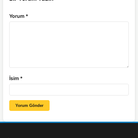
Yorum
*
İsim
*
Yorum Gönder