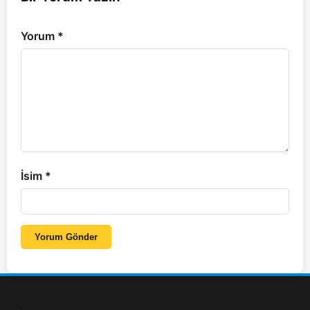
Yorum
*
İsim
*
Yorum Gönder