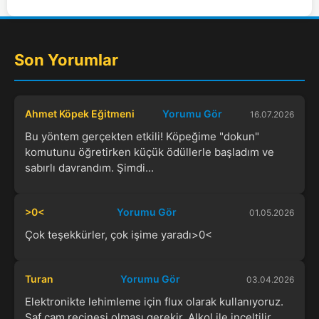
Son Yorumlar
Ahmet Köpek Eğitmeni
Yorumu Gör
16.07.2026
Bu yöntem gerçekten etkili! Köpeğime "dokun"
komutunu öğretirken küçük ödüllerle başladım ve
sabırlı davrandım. Şimdi...
>0<
Yorumu Gör
01.05.2026
Çok teşekkürler, çok işime yaradı>0<
Turan
Yorumu Gör
03.04.2026
Elektronikte lehimleme için flux olarak kullanıyoruz.
Saf çam reçinesi olması gerekir. Alkol ile inceltilir