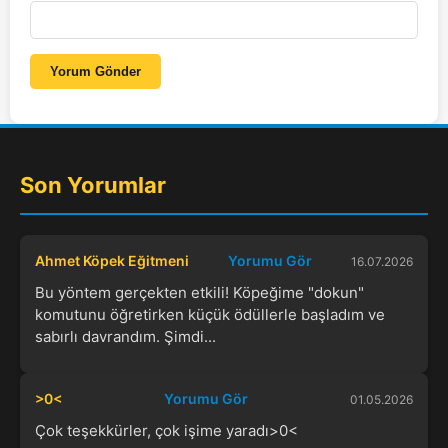
Yorum Gönder
Son Yorumlar
Ahmet Köpek Eğitmeni
Yorumu Gör
16.07.2026
Bu yöntem gerçekten etkili! Köpeğime "dokun"
komutunu öğretirken küçük ödüllerle başladım ve
sabırlı davrandım. Şimdi...
>0<
Yorumu Gör
01.05.2026
Çok teşekkürler, çok işime yaradı>0<