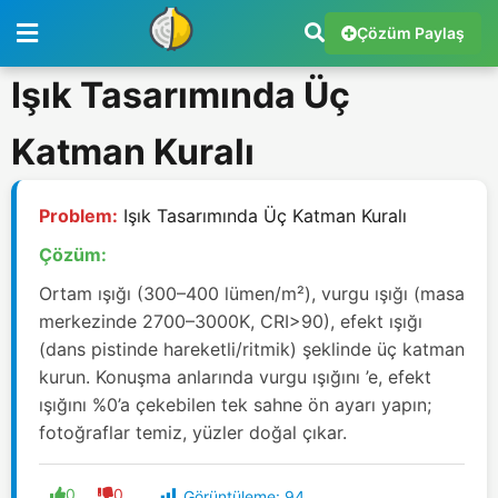
Çözüm Paylaş
Işık Tasarımında Üç
Katman Kuralı
Problem:
Işık Tasarımında Üç Katman Kuralı
Çözüm:
Ortam ışığı (300–400 lümen/m²), vurgu ışığı (masa
merkezinde 2700–3000K, CRI>90), efekt ışığı
(dans pistinde hareketli/ritmik) şeklinde üç katman
kurun. Konuşma anlarında vurgu ışığını ’e, efekt
ışığını %0’a çekebilen tek sahne ön ayarı yapın;
fotoğraflar temiz, yüzler doğal çıkar.
0
0
Görüntüleme:
94