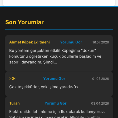
Son Yorumlar
Ahmet Köpek Eğitmeni
Yorumu Gör
16.07.2026
Bu yöntem gerçekten etkili! Köpeğime "dokun"
komutunu öğretirken küçük ödüllerle başladım ve
sabırlı davrandım. Şimdi...
>0<
Yorumu Gör
01.05.2026
Çok teşekkürler, çok işime yaradı>0<
Turan
Yorumu Gör
03.04.2026
Elektronikte lehimleme için flux olarak kullanıyoruz.
Saf çam reçinesi olması gerekir. Alkol ile inceltilir