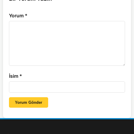
Yorum
*
İsim
*
Yorum Gönder