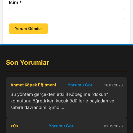
İsim
*
Yorum Gönder
Son Yorumlar
Ahmet Köpek Eğitmeni
Yorumu Gör
16.07.2026
Bu yöntem gerçekten etkili! Köpeğime "dokun"
komutunu öğretirken küçük ödüllerle başladım ve
sabırlı davrandım. Şimdi...
>0<
Yorumu Gör
01.05.2026