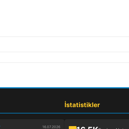
İstatistikler
r
16.07.2026