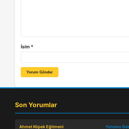
İsim
*
Yorum Gönder
Son Yorumlar
Ahmet Köpek Eğitmeni
Yorumu Gö