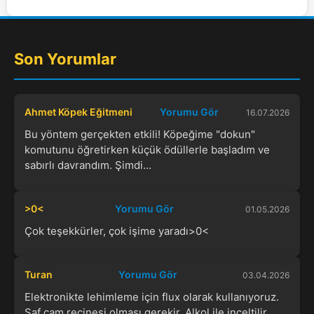
Son Yorumlar
Ahmet Köpek Eğitmeni
Yorumu Gör
16.07.2026
Bu yöntem gerçekten etkili! Köpeğime "dokun"
komutunu öğretirken küçük ödüllerle başladım ve
sabırlı davrandım. Şimdi...
>0<
Yorumu Gör
01.05.2026
Çok teşekkürler, çok işime yaradı>0<
Turan
Yorumu Gör
03.04.2026
Elektronikte lehimleme için flux olarak kullanıyoruz.
Saf çam reçinesi olması gerekir. Alkol ile inceltilir