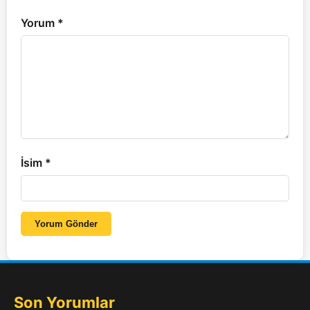
Yorum
*
İsim
*
Yorum Gönder
Son Yorumlar