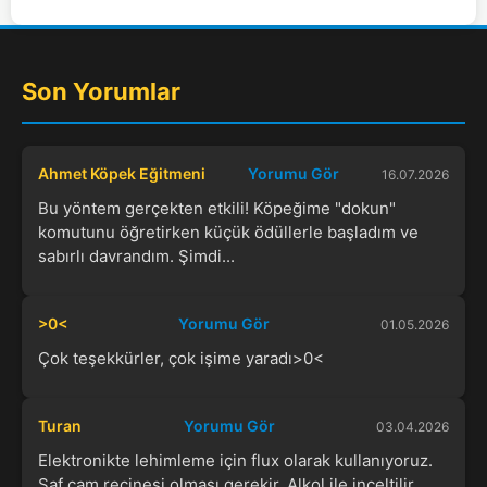
Son Yorumlar
Ahmet Köpek Eğitmeni
Yorumu Gör
16.07.2026
Bu yöntem gerçekten etkili! Köpeğime "dokun"
komutunu öğretirken küçük ödüllerle başladım ve
sabırlı davrandım. Şimdi...
>0<
Yorumu Gör
01.05.2026
Çok teşekkürler, çok işime yaradı>0<
Turan
Yorumu Gör
03.04.2026
Elektronikte lehimleme için flux olarak kullanıyoruz.
Saf çam reçinesi olması gerekir. Alkol ile inceltilir