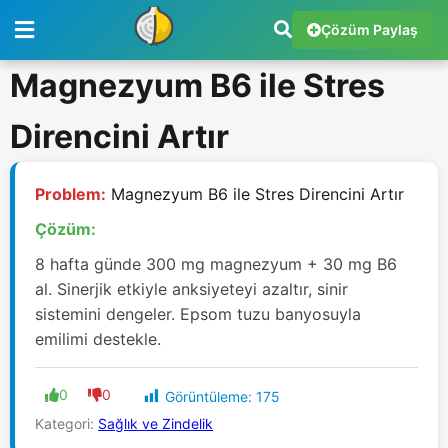
Çözüm Paylaş
Magnezyum B6 ile Stres
Direncini Artır
Problem:
Magnezyum B6 ile Stres Direncini Artır
Çözüm:
8 hafta günde 300 mg magnezyum + 30 mg B6
al. Sinerjik etkiyle anksiyeteyi azaltır, sinir
sistemini dengeler. Epsom tuzu banyosuyla
emilimi destekle.
0
0
Görüntüleme:
175
Kategori:
Sağlık ve Zindelik