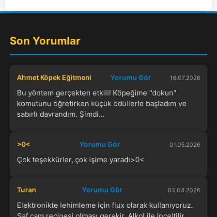
Son Yorumlar
Ahmet Köpek Eğitmeni
Yorumu Gör
16.07.2026
Bu yöntem gerçekten etkili! Köpeğime "dokun"
komutunu öğretirken küçük ödüllerle başladım ve
sabırlı davrandım. Şimdi...
>0<
Yorumu Gör
01.05.2026
Çok teşekkürler, çok işime yaradı>0<
Turan
Yorumu Gör
03.04.2026
Elektronikte lehimleme için flux olarak kullanıyoruz.
Saf çam reçinesi olması gerekir. Alkol ile inceltilir