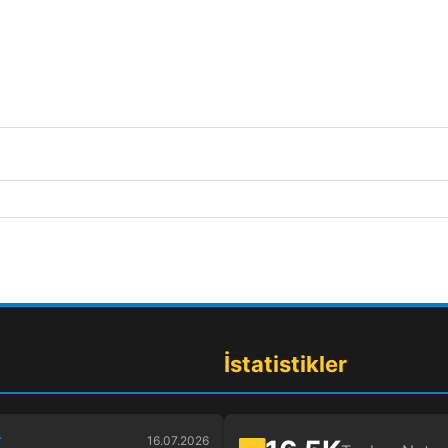
İstatistikler
r
16.07.2026