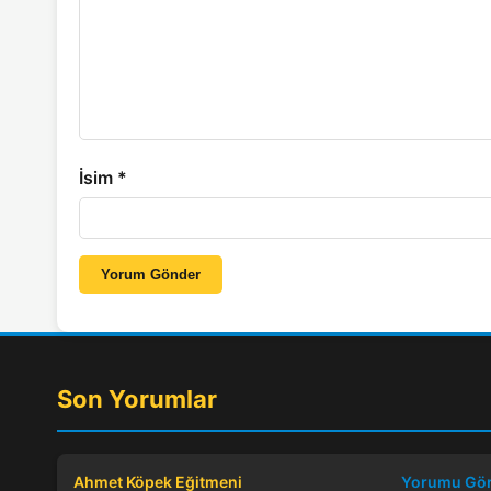
İsim
*
Yorum Gönder
Son Yorumlar
Ahmet Köpek Eğitmeni
Yorumu Gö