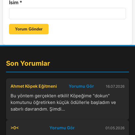
İsim
*
Yorum Gönder
Son Yorumlar
Ahmet Köpek Eğitmeni
Yorumu Gör
16.07.2026
Bu yöntem gerçekten etkili! Köpeğime "dokun"
komutunu öğretirken küçük ödüllerle başladım ve
sabırlı davrandım. Şimdi...
>0<
Yorumu Gör
01.05.2026