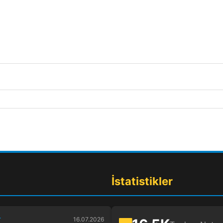
İstatistikler
r
16.07.2026