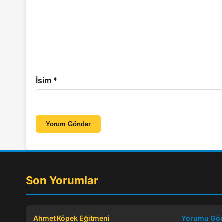
İsim
*
Yorum Gönder
Son Yorumlar
Ahmet Köpek Eğitmeni
Yorumu Gö