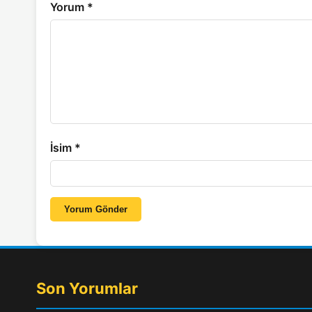
Yorum
*
İsim
*
Yorum Gönder
Son Yorumlar