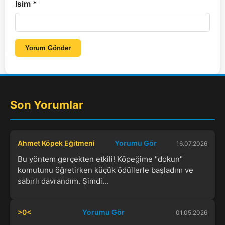
İsim
*
Yorum Gönder
Son Yorumlar
Ahmet Köpek Eğitmeni
Yorumu Gör
16.07.2026
Bu yöntem gerçekten etkili! Köpeğime "dokun"
komutunu öğretirken küçük ödüllerle başladım ve
sabırlı davrandım. Şimdi...
>0<
Yorumu Gör
01.05.2026