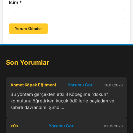
İsim
*
Yorum Gönder
Son Yorumlar
Ahmet Köpek Eğitmeni
Yorumu Gör
16.07.2026
Bu yöntem gerçekten etkili! Köpeğime "dokun"
komutunu öğretirken küçük ödüllerle başladım ve
sabırlı davrandım. Şimdi...
>0<
Yorumu Gör
01.05.2026