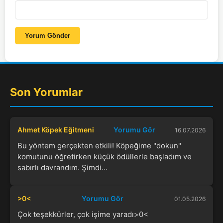
Yorum Gönder
Son Yorumlar
Ahmet Köpek Eğitmeni
Yorumu Gör
16.07.2026
Bu yöntem gerçekten etkili! Köpeğime "dokun"
komutunu öğretirken küçük ödüllerle başladım ve
sabırlı davrandım. Şimdi...
>0<
Yorumu Gör
01.05.2026
Çok teşekkürler, çok işime yaradı>0<