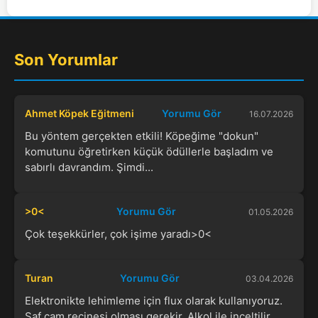
Son Yorumlar
Ahmet Köpek Eğitmeni
Yorumu Gör
16.07.2026
Bu yöntem gerçekten etkili! Köpeğime "dokun"
komutunu öğretirken küçük ödüllerle başladım ve
sabırlı davrandım. Şimdi...
>0<
Yorumu Gör
01.05.2026
Çok teşekkürler, çok işime yaradı>0<
Turan
Yorumu Gör
03.04.2026
Elektronikte lehimleme için flux olarak kullanıyoruz.
Saf çam reçinesi olması gerekir. Alkol ile inceltilir