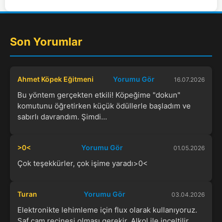
Son Yorumlar
Ahmet Köpek Eğitmeni
Yorumu Gör
16.07.2026
Bu yöntem gerçekten etkili! Köpeğime "dokun"
komutunu öğretirken küçük ödüllerle başladım ve
sabırlı davrandım. Şimdi...
>0<
Yorumu Gör
01.05.2026
Çok teşekkürler, çok işime yaradı>0<
Turan
Yorumu Gör
03.04.2026
Elektronikte lehimleme için flux olarak kullanıyoruz.
Saf çam reçinesi olması gerekir. Alkol ile inceltilir