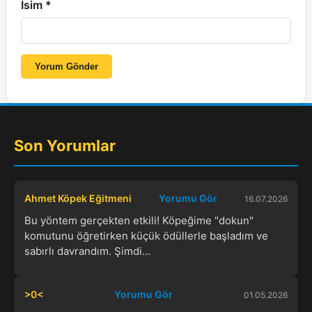
İsim
*
Yorum Gönder
Son Yorumlar
Ahmet Köpek Eğitmeni
Yorumu Gör
16.07.2026
Bu yöntem gerçekten etkili! Köpeğime "dokun"
komutunu öğretirken küçük ödüllerle başladım ve
sabırlı davrandım. Şimdi...
>0<
Yorumu Gör
01.05.2026