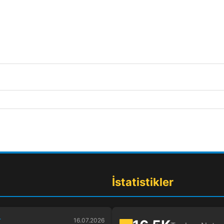
İstatistikler
r
16.07.2026