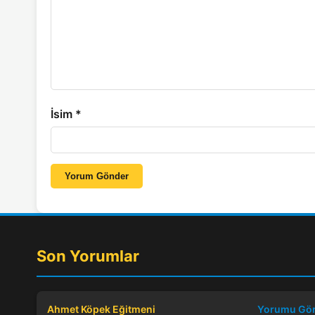
İsim
*
Yorum Gönder
Son Yorumlar
Ahmet Köpek Eğitmeni
Yorumu Gö