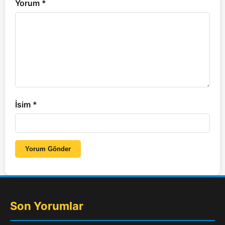
Yorum
*
İsim
*
Yorum Gönder
Son Yorumlar