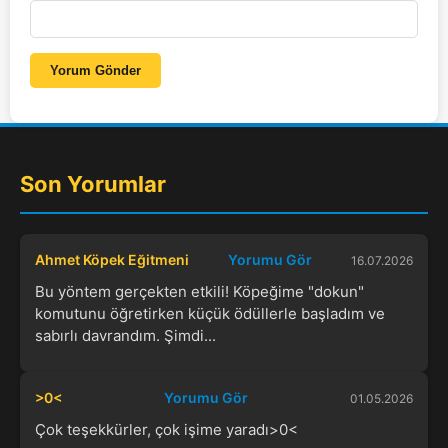
Yorum Gönder
Son Yorumlar
Ahmet Köpek Eğitmeni
Yorumu Gör
16.07.2026
Bu yöntem gerçekten etkili! Köpeğime "dokun"
komutunu öğretirken küçük ödüllerle başladım ve
sabırlı davrandım. Şimdi...
>0<
Yorumu Gör
01.05.2026
Çok teşekkürler, çok işime yaradı>0<