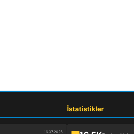
İstatistikler
r
16.07.2026