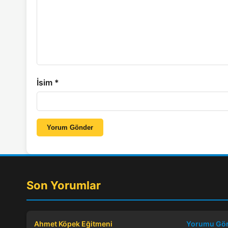
İsim
*
Yorum Gönder
Son Yorumlar
Ahmet Köpek Eğitmeni
Yorumu Gö